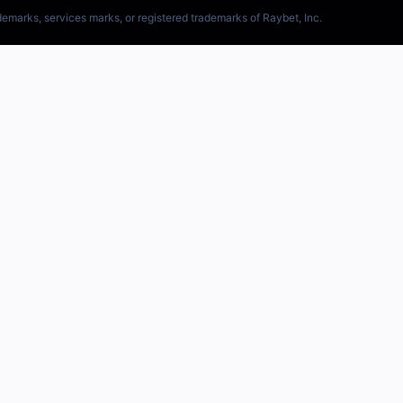
国英雄联盟(LOL)MSI决赛冠军赛竞猜
绩查询_S14英雄联盟全球总