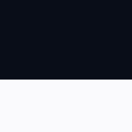
跳
至
内
容
首页–雷竞技RAYBET-中国英雄联盟