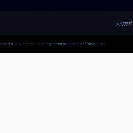
国英雄联盟(LOL)MSI决赛冠军赛竞猜