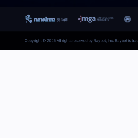
跳
至
内
首页–雷竞技RAYBET-中
容