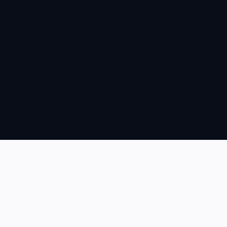
跳
至
内
容
首页–雷竞技RAYBET-中国英雄联盟