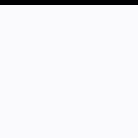
国英雄联盟(LOL)MSI决赛冠军赛竞猜
S14英雄联盟全球总决赛