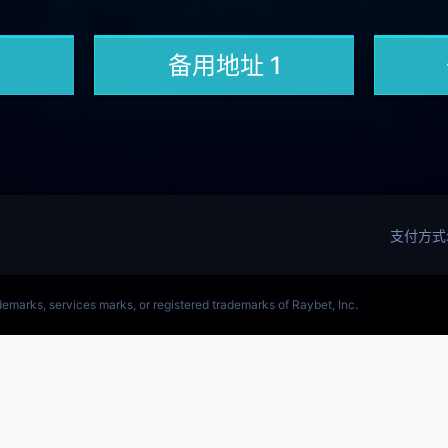
国英雄联盟(LOL)MSI决赛冠军赛竞猜